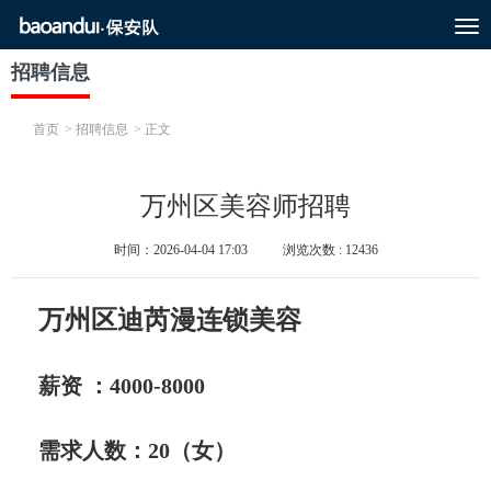
T
o
g
招聘信息
g
l
e
首页
> 招聘信息
> 正文
n
a
v
i
万州区美容师招聘
g
a
时间：2026-04-04 17:03
浏览次数 : 12436
t
i
o
n
万州区迪芮漫连锁美容
薪资 ：4000-8000
需求人数：20（女）